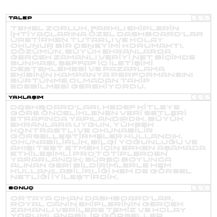
Talep
Temel zorluk, farklı ekiplerin
ihtiyaçlarına özel dashboard’lar
üretirken tutarlı ve kolay
okunur bir deneyimi korumaktı.
Çözümün, büyük ekranlarda
gerçek zamanlı veriyi net biçimde
sunması, şeffaf iç iletişimi
desteklemesi ve pazarlama
ekibinin kampanya performansını
sürtünme olmadan takip
edebilmesi gerekiyordu.
Yaklaşım
Dashboard’ları, hedef kitleye
göre önceliklenen veri setleri
etrafında yapılandırdık. Büyük
ekranlara uygun, yüksek
kontrastlı ve okunabilir
görselleştirmeler kullandık.
Okunabilirlik, bilgi yoğunluğu ve
akışı test etmek için erken aşamada
etkileşimli prototiplerden
yararlandık; süreç boyunca
alınan geri bildirimlerle hem
kullanılabilirliği hem de görsel
netliği iyileştirdik.
Sonuç
Ortaya çıkan dashboard’lar,
Royal Canin ekiplerinin gerçek
zamanlı verilere temiz ve kolay
yorumlanabilir görseller