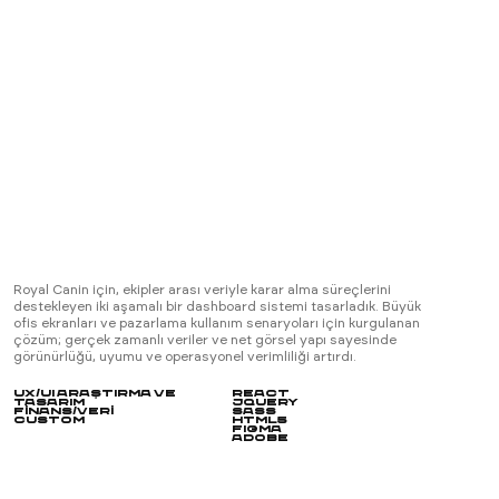
Royal Canin için, ekipler arası veriyle karar alma süreçlerini
destekleyen iki aşamalı bir dashboard sistemi tasarladık. Büyük
ofis ekranları ve pazarlama kullanım senaryoları için kurgulanan
çözüm; gerçek zamanlı veriler ve net görsel yapı sayesinde
görünürlüğü, uyumu ve operasyonel verimliliği artırdı.
UX/UI Araştırma ve
React
Tasarım
JQuery
Finans/Veri
SASS
Custom
HTML5
FIGMA
Adobe