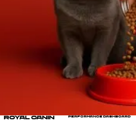
DESIGN System
No/Low-Code
Hakkımızda
Kısaca
Moleküller
Vizyon
Kapasite
Yaparız/Yapmayız
İş Modeli
İletişim
Bilgiler
İletişim Formu
Playground
London
04:57 pm
İstanbul/Ankara
07:57 pm
ROYAL CANIN
Performance Dashboard