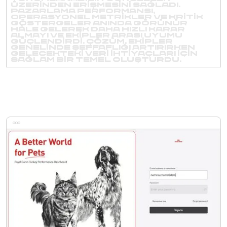
üzerinden erişmesini sağladı.
Pazarlama performansı,
operasyonel metrikler ve kritik
göstergeler anında görünür
hâle gelerek daha hızlı karar
almayı ve ekipler arası uyumu
güçlendirdi. Çözüm, ekipler
genelinde şeffaflığı artırırken
gelecekteki veri ihtiyaçları için
sağlam bir temel oluşturdu.